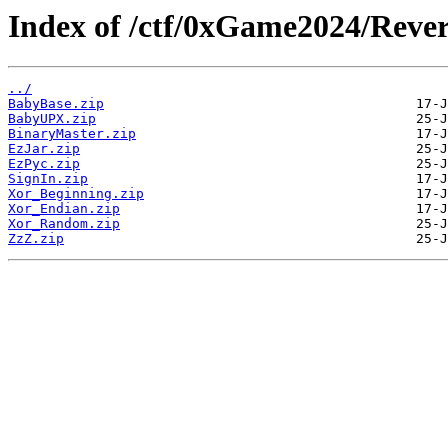
Index of /ctf/0xGame2024/Rever
../
BabyBase.zip
BabyUPX.zip
BinaryMaster.zip
EzJar.zip
EzPyc.zip
SignIn.zip
Xor_Beginning.zip
Xor_Endian.zip
Xor_Random.zip
ZzZ.zip