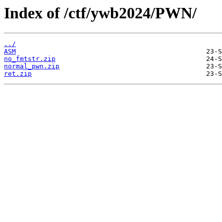
Index of /ctf/ywb2024/PWN/
../
ASM
no_fmtstr.zip
normal_pwn.zip
ret.zip