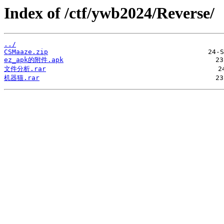
Index of /ctf/ywb2024/Reverse/
../
CSMaaze.zip
ez_apk的附件.apk
文件分析.rar
机器猫.rar