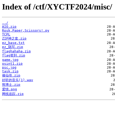
Index of /ctf/XYCTF2024/misc/
../
AIO.zip
Rosk,Paper,Scissors!.py
TCPL
ZIP神之套.zip
ez_base.txt
ez_隐写.zip
flaghahaha.zip
flag签到.zip
game.jpg
osint1.zip
psc.jpg
task.zip
修仙传.zip
好听的音乐(1).wav
熊博士.zip
爱情.png
网线追踪.zip