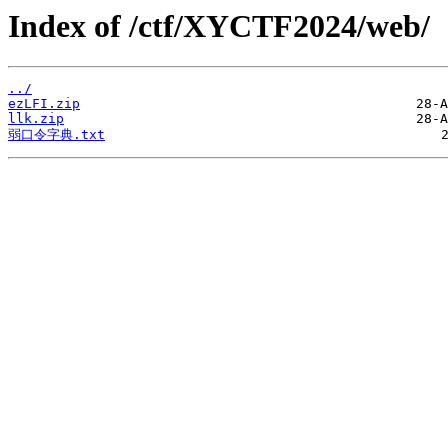
Index of /ctf/XYCTF2024/web/
../
ezLFI.zip
llk.zip
弱口令字典.txt